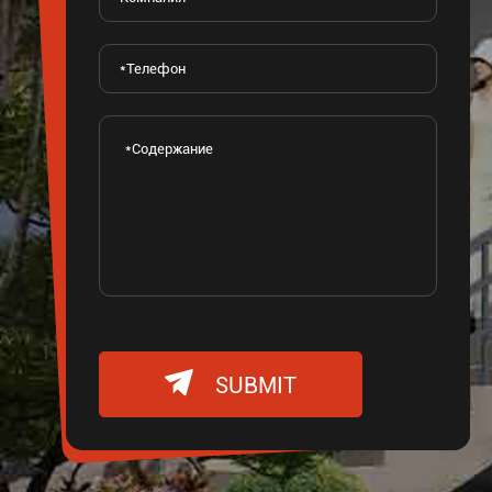

SUBMIT