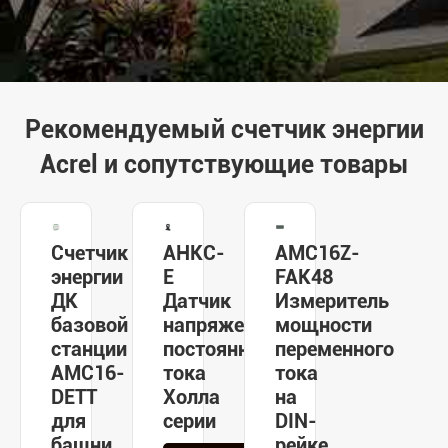
Рекомендуемый счетчик энергии
Acrel и сопутствующие товары
Счетчик
AHKC-
AMC16Z-
энергии
E
FAK48
ДК
Датчик
Измеритель
базовой
напряжения
мощности
станции
постоянного
переменного
AMC16-
тока
тока
DETT
Холла
на
для
серии
DIN-
башни
рейке