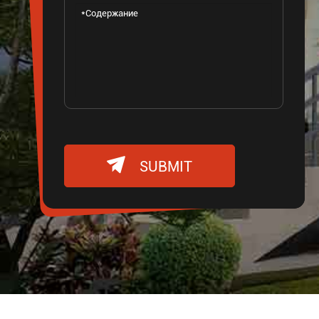

SUBMIT