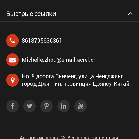
Быстрые ссылки
8618795636361
Michelle.zhou@email.acrel.cn
Но. 9 дорога Синченг, улица Ченгджянг,
город Джянгин, провинция Цзянсу, Китай.
Авторские права ©
Все права защищены.