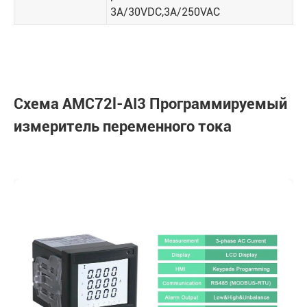
3A/30VDC,3A/250VAC
Схема AMC72l-AI3 Программируемый
измеритель переменного тока