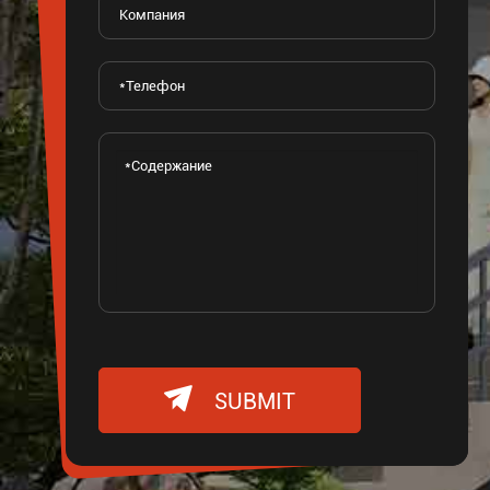

SUBMIT