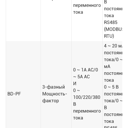
В
переменного
постоянно
тока
тока
RS485
(MODBUS-
RTU)
4 ~ 20 мА
постоянно
тока/0 ~ 2
мА
0 ~ 1A AC/0
постоянно
~ 5A AC
тока
И
3-фазный
0 ~ 5 В
0 ~
BD-PF
Мощность-
постоянно
100/220/380
фактор
тока/0 ~ 1
В
В
переменного
постоянно
тока
тока