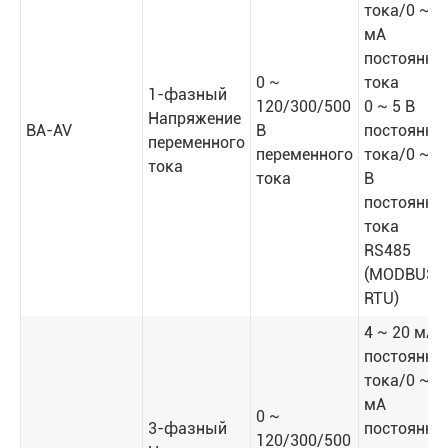
тока/0 ~ 2
мА
постоянно
0 ~
тока
1-фазный
120/300/500
0 ~ 5 В
Напряжение
BA-AV
В
постоянно
переменного
переменного
тока/0 ~ 1
тока
тока
В
постоянно
тока
RS485
(MODBUS-
RTU)
4 ~ 20 мА
постоянно
тока/0 ~ 2
мА
0 ~
3-фазный
постоянно
120/300/500