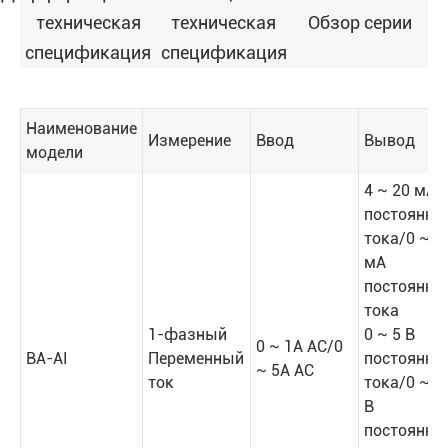
техническая
техническая
Обзор серии
спецификация
спецификация
Наименование
Измерение
Ввод
Вывод
модели
4 ~ 20 мА
постоянно
тока/0 ~ 2
мА
постоянно
тока
1-фазный
0 ~ 5 В
0 ~ 1A AC/0
BA-AI
Переменный
постоянно
~ 5A AC
ток
тока/0 ~ 1
В
постоянно