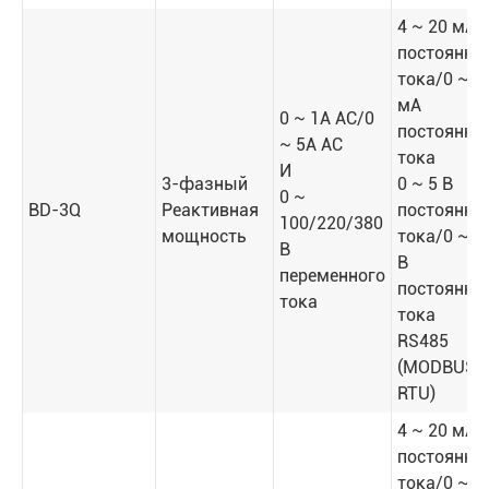
4 ~ 20 мА
постоянно
тока/0 ~ 2
мА
0 ~ 1A AC/0
постоянно
~ 5A AC
тока
И
3-фазный
0 ~ 5 В
0 ~
BD-3Q
Реактивная
постоянно
100/220/380
мощность
тока/0 ~ 1
В
В
переменного
постоянно
тока
тока
RS485
(MODBUS-
RTU)
4 ~ 20 мА
постоянно
тока/0 ~ 2