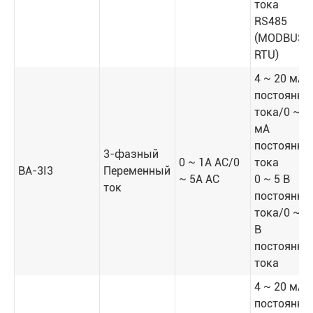
тока
RS485
(MODBUS-
RTU)
4 ~ 20 мА
постоянно
тока/0 ~ 2
мА
постоянно
3-фазный
0 ~ 1A AC/0
тока
BA-3I3
Переменный
~ 5A AC
0 ~ 5 В
ток
постоянно
тока/0 ~ 1
В
постоянно
тока
4 ~ 20 мА
постоянно