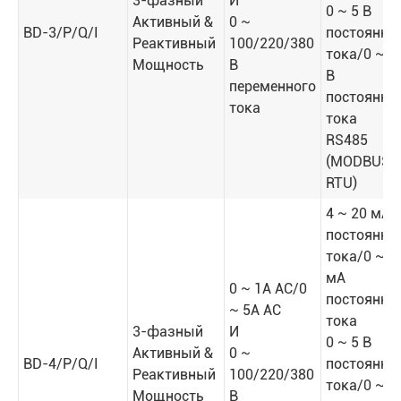
3-фазный
И
0 ~ 5 В
Активный &
0 ~
BD-3/P/Q/I
постоянно
Реактивный
100/220/380
тока/0 ~ 1
Мощность
В
В
переменного
постоянно
тока
тока
RS485
(MODBUS-
RTU)
4 ~ 20 мА
постоянно
тока/0 ~ 2
мА
0 ~ 1A AC/0
постоянно
~ 5A AC
тока
3-фазный
И
0 ~ 5 В
Активный &
0 ~
BD-4/P/Q/I
постоянно
Реактивный
100/220/380
тока/0 ~ 1
Мощность
В