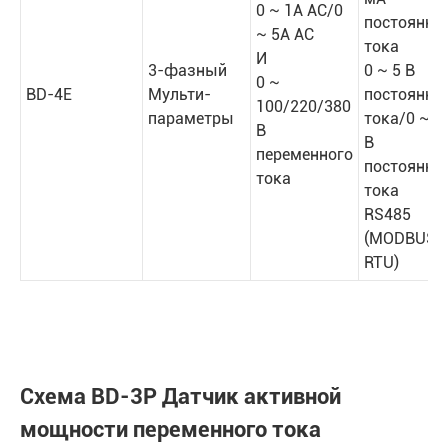
0 ~ 1A AC/0
постоянно
~ 5A AC
тока
И
3-фазный
0 ~ 5 В
0 ~
BD-4E
Мульти-
постоянно
100/220/380
параметры
тока/0 ~ 1
В
В
переменного
постоянно
тока
тока
RS485
(MODBUS-
RTU)
Схема BD-3P Датчик активной
мощности переменного тока