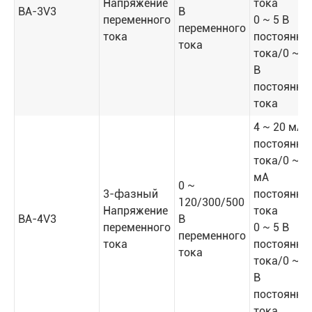
Напряжение
тока
BA-3V3
В
переменного
0 ~ 5 В
переменного
тока
постоянно
тока
тока/0 ~ 1
В
постоянно
тока
4 ~ 20 мА
постоянно
тока/0 ~ 2
мА
0 ~
3-фазный
постоянно
120/300/500
Напряжение
тока
BA-4V3
В
переменного
0 ~ 5 В
переменного
тока
постоянно
тока
тока/0 ~ 1
В
постоянно
тока