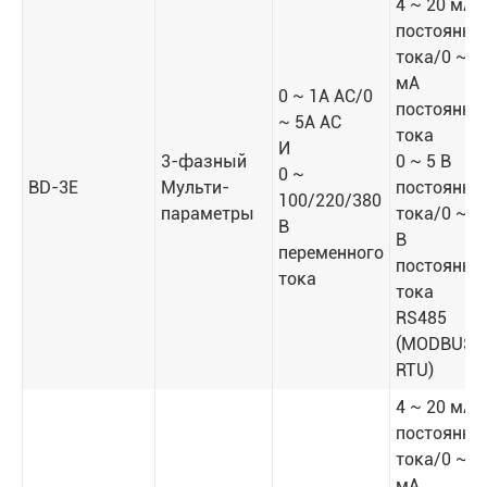
4 ~ 20 мА
постоянно
тока/0 ~ 2
мА
0 ~ 1A AC/0
постоянно
~ 5A AC
тока
И
3-фазный
0 ~ 5 В
0 ~
BD-3E
Мульти-
постоянно
100/220/380
параметры
тока/0 ~ 1
В
В
переменного
постоянно
тока
тока
RS485
(MODBUS-
RTU)
4 ~ 20 мА
постоянно
тока/0 ~ 2
мА