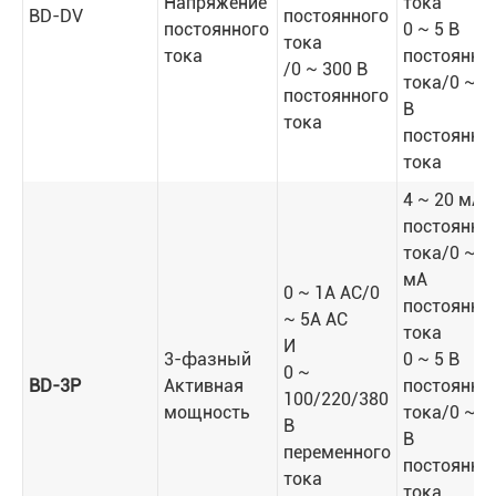
Напряжение
тока
BD-DV
постоянного
постоянного
0 ~ 5 В
тока
тока
постоянно
/0 ~ 300 В
тока/0 ~ 1
постоянного
В
тока
постоянно
тока
4 ~ 20 мА
постоянно
тока/0 ~ 2
мА
0 ~ 1A AC/0
постоянно
~ 5A AC
тока
И
3-фазный
0 ~ 5 В
0 ~
BD-3P
Активная
постоянно
100/220/380
мощность
тока/0 ~ 1
В
В
переменного
постоянно
тока
тока