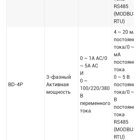
RS485
(MODBUS-
RTU)
4 ~ 20 мА
постоянно
тока/0 ~ 2
мА
0 ~ 1A AC/0
постоянно
~ 5A AC
тока
И
3-фазный
0 ~ 5 В
0 ~
BD-4P
Активная
постоянно
100/220/380
мощность
тока/0 ~ 1
В
В
переменного
постоянно
тока
тока
RS485
(MODBUS-
RTU)