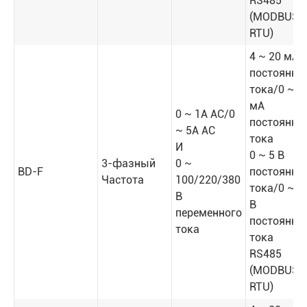
RS485
(MODBUS-
RTU)
4 ~ 20 мА
постоянно
тока/0 ~ 2
мА
0 ~ 1A AC/0
постоянно
~ 5A AC
тока
И
0 ~ 5 В
3-фазный
0 ~
BD-F
постоянно
Частота
100/220/380
тока/0 ~ 1
В
В
переменного
постоянно
тока
тока
RS485
(MODBUS-
RTU)