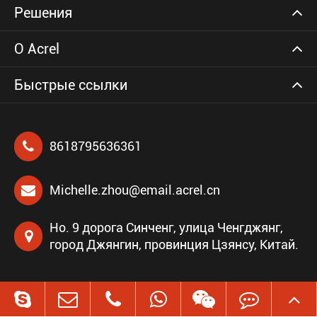
Решения
О Acrel
Быстрые ссылки
8618795636361
Michelle.zhou@email.acrel.cn
Но. 9 дорога Синченг, улица Ченгджянг,
город Джянгин, провинция Цзянсу, Китай.