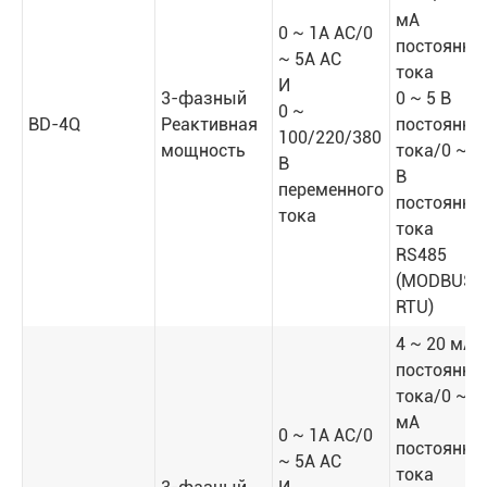
мА
0 ~ 1A AC/0
постоянно
~ 5A AC
тока
И
3-фазный
0 ~ 5 В
0 ~
BD-4Q
Реактивная
постоянно
100/220/380
мощность
тока/0 ~ 1
В
В
переменного
постоянно
тока
тока
RS485
(MODBUS-
RTU)
4 ~ 20 мА
постоянно
тока/0 ~ 2
мА
0 ~ 1A AC/0
постоянно
~ 5A AC
тока