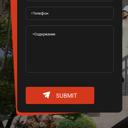

SUBMIT