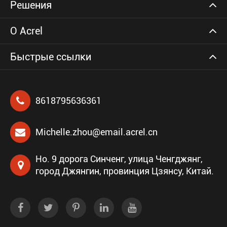
Решения
О Acrel
Быстрые ссылки
8618795636361
Michelle.zhou@email.acrel.cn
Но. 9 дорога Синченг, улица Ченгджянг,
город Джянгин, провинция Цзянсу, Китай.