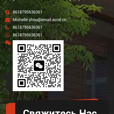
8618795636361
Michelle.zhou@email.acrel.cn
8618795636361
8618795636361
Свяжитесь Нас